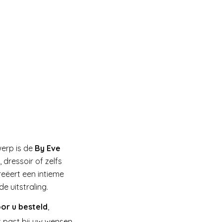
erp is de
By Eve
 dressoir of zelfs
reëert een intieme
e uitstraling.
oor u besteld
,
t past bij uw wensen