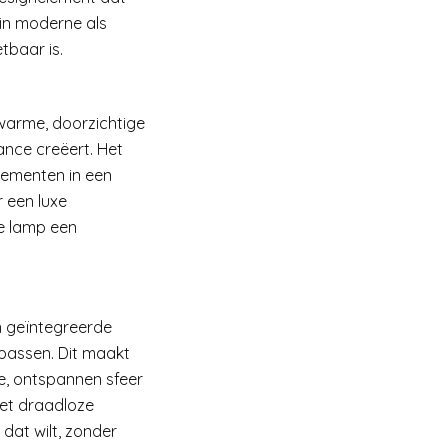
 in moderne als
tbaar is.
arme, doorzichtige
iance creëert. Het
lementen in een
r een luxe
de lamp een
 geïntegreerde
npassen. Dit maakt
te, ontspannen sfeer
 het draadloze
dat wilt, zonder