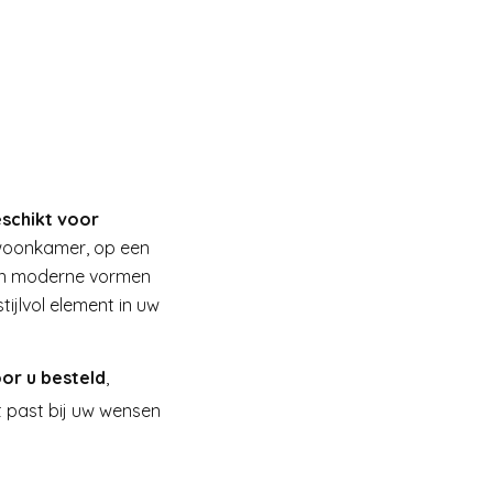
schikt voor
e woonkamer, op een
van moderne vormen
ijlvol element in uw
oor u besteld
,
t past bij uw wensen