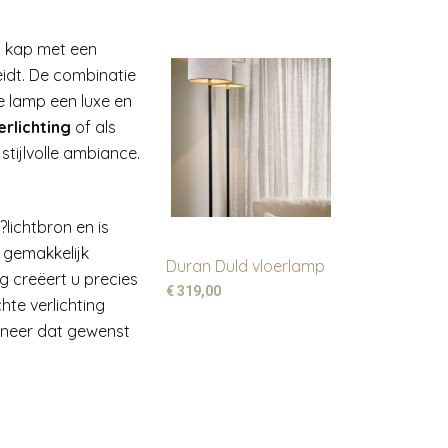
n kap met een
eidt. De combinatie
 lamp een luxe en
erlichting
of als
stijlvolle ambiance.
?lichtbron en is
 gemakkelijk
Duran Duld vloerlamp
g creëert u precies
€ 319,00
hte verlichting
nneer dat gewenst