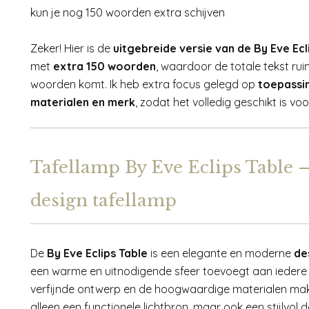
kun je nog 150 woorden extra schijven
Zeker! Hier is de
uitgebreide versie van de By Eve Ecl
met
extra 150 woorden
, waardoor de totale tekst ru
woorden komt. Ik heb extra focus gelegd op
toepassing
materialen en merk
, zodat het volledig geschikt is v
Tafellamp By Eve Eclips Table 
design tafellamp
De
By Eve Eclips Table
is een elegante en moderne
de
een warme en uitnodigende sfeer toevoegt aan iedere 
verfijnde ontwerp en de hoogwaardige materialen mak
alleen een functionele lichtbron, maar ook een stijlvol