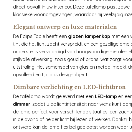
direct opvalt in uw interieur. Deze tafellamp past zowel
klassieke woonomgevingen, waardoor hij veelzijdig inze
Elegant ontwerp en luxe materialen
De Eclips Table heeft een
glazen lampenkap
met een w
tint die het licht zacht verspreidt en een gezellige amb
onderstel is vervaardigd van hoogwaardige metalen e
stijlvolle afwerking, zoals goud of brons, wat zorgt voo
uitstraling. Het samenspel van glas en metaal maakt 
opvallend en tijdloos designobject.
Dimbare verlichting en LED-lichtbron
De tafellamp wordt geleverd met een
LED-lamp
en een
dimmer
, zodat u de lichtintensiteit naar wens kunt aa
de lamp perfect voor verschillende situaties: een zach
in de avond of helder licht bij lezen of werken. Dankzij
ontwerp kan de lamp flexibel geplaatst worden waar u 