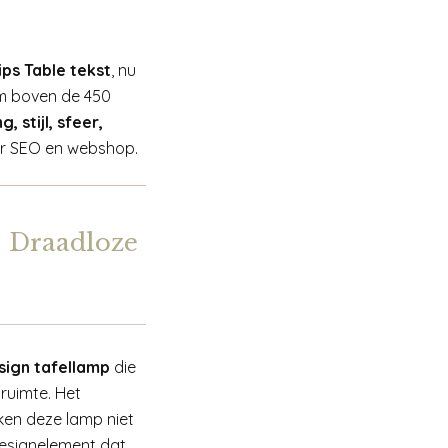
ips Table tekst
, nu
im boven de 450
, stijl, sfeer,
oor SEO en webshop.
– Draadloze
sign tafellamp
die
ruimte. Het
en deze lamp niet
 designelement dat