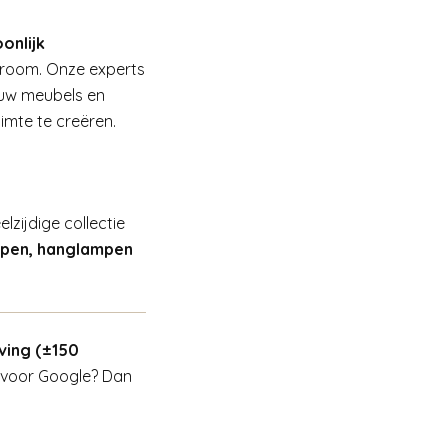
onlijk
wroom. Onze experts
 uw meubels en
mte te creëren.
zijdige collectie
mpen, hanglampen
ving (±150
voor Google? Dan