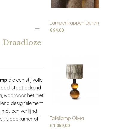
Lampenkappen Duran
€ 94,00
– Draadloze
amp
die een stijlvolle
model staat bekend
g, waardoor het niet
allend designelement
 met een verfijnd
Tafellamp Olivia
er, slaapkamer of
€ 1.059,00