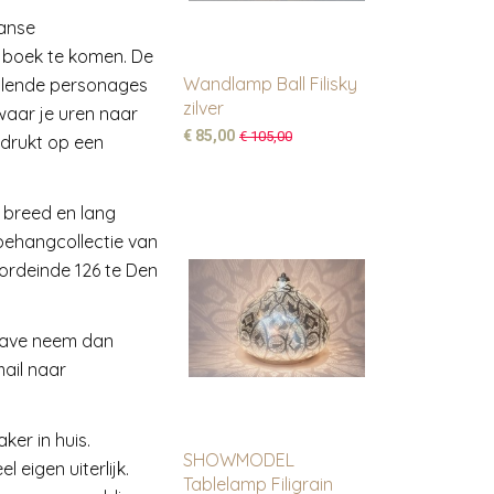
panse
ch boek te komen. De
Wandlamp Ball Filisky
illende personages
zilver
waar je uren naar
€ 85,00
€ 105,00
edrukt op een
r breed en lang
behangcollectie van
oordeinde 126 te Den
pgave neem dan
ail naar
ker in huis.
SHOWMODEL
 eigen uiterlijk.
Tablelamp Filigrain