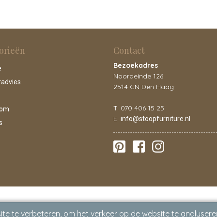
orieën
Contact
Bezoekadres
e
Noordeinde 126
radvies
2514 GN Den Haag
T. 070 406 15 25
oom
E.
info@stoopfurniture.nl
s
te te verbeteren, om het verkeer op de website te analysere