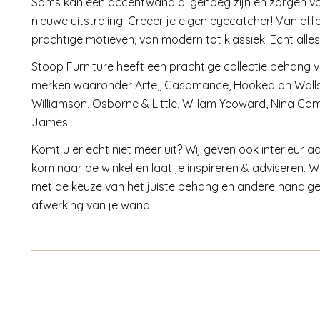
Soms kan één accentwand al genoeg zijn en zorgen v
nieuwe uitstraling. Creëer je eigen eyecatcher! Van ef
prachtige motieven, van modern tot klassiek. Echt alles
Stoop Furniture heeft een prachtige collectie behang 
merken waaronder Arte,, Casamance, Hooked on Wall
Williamson, Osborne & Little, Willam Yeoward, Nina Ca
James.
Komt u er echt niet meer uit? Wij geven ook interieur ad
kom naar de winkel en laat je inspireren & adviseren. W
met de keuze van het juiste behang en andere handige
afwerking van je wand.