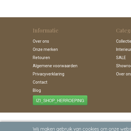
Informatie
Categ
Over ons
Collecti
Onze merken
Interieu
Retouren
SALE
Algemene voorwaarden
Showr
Privacyverklaring
Over on
Contact
Blog
IZI_SHOP_HERROEPING
Wij maken gebruik van cookies om onze websi