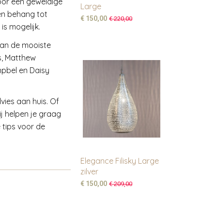
oor een geweldige
Large
fen behang tot
€ 150,00
€ 220,00
 is mogelijk.
van de mooiste
s, Matthew
mpbel en Daisy
vies aan huis. Of
ij helpen je graag
 tips voor de
Elegance Filisky Large
zilver
€ 150,00
€ 209,00