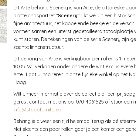
Dit Arte behang Scenery is van Arte, de pittoreske Ja
plattelandsportret “
Scenery”
lijkt wel uit een historis
fijne architectuur, het kabbelende beekje en de versch
vormen samen een uiterst gedetailleerd totaalplaatje 
kunt staren. De tekeningen van de serie Scenery zijn g
zachte linnenstructuur.
Dit behang van Arte is verkrijgbaar per rol en is 1 mete
10,05. Wij verkopen onder andere de wat exclusievere 
Arte. Laat u inspireren in onze fysieke winkel op het N
Haag.
Wilt u meer informatie over de collectie of een prijso
gerust contact met ons op: 070-4061525 of stuur een m
info@stoopfurniture.nl
Behang is alweer een tijd helemaal terug als dé sfeerma
Met slechts een paar rollen geef je een kamer een geheel