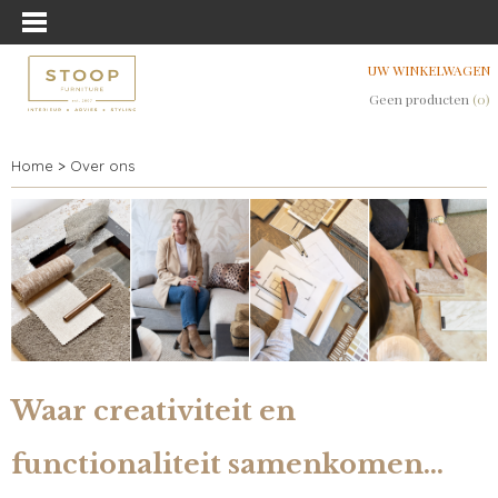
UW WINKELWAGEN
Geen producten
(0)
Home
>
Over ons
Waar creativiteit en
functionaliteit samenkomen…