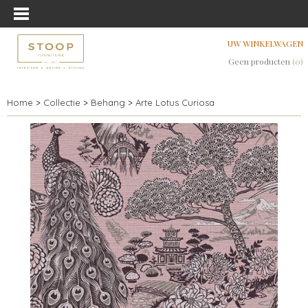
UW WINKELWAGEN
Geen producten
(0)
Home
>
Collectie
>
Behang
>
Arte Lotus Curiosa