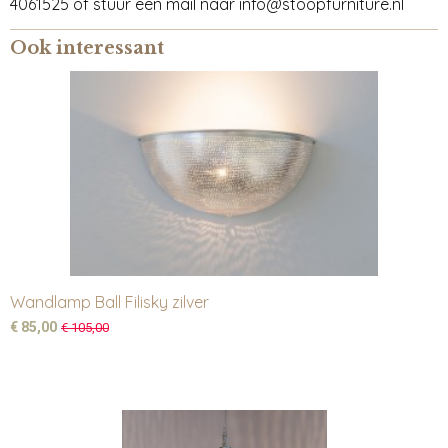
4061525 of stuur een mail naar info@stoopfurniture.nl
Ook interessant
Wandlamp Ball Filisky zilver
€ 85,00
€ 105,00