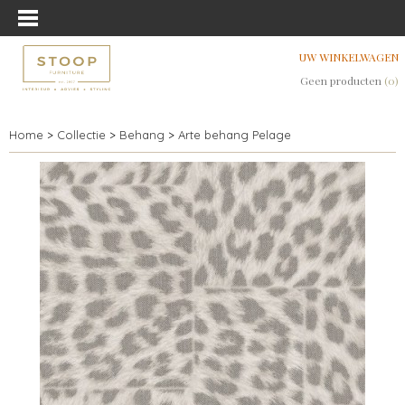
UW WINKELWAGEN
Geen producten
(0)
Home
>
Collectie
>
Behang
>
Arte behang Pelage