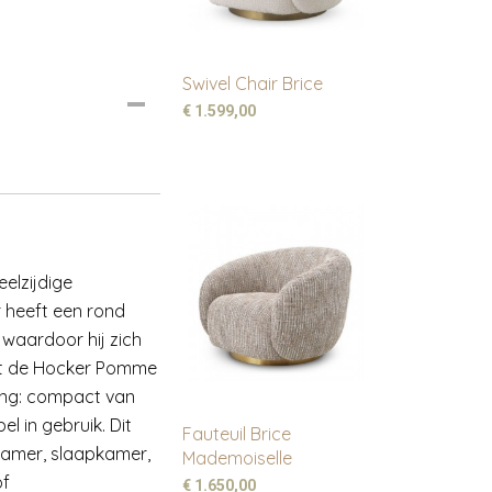
Swivel Chair Brice
€ 1.599,00
eelzijdige
r heeft een rond
waardoor hij zich
unt de Hocker Pomme
ing: compact van
l in gebruik. Dit
Fauteuil Brice
kamer, slaapkamer,
Mademoiselle
of
€ 1.650,00