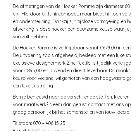
De afmetingen van de Hocker Pomme zijn diameter 60
cm. Hierdoor blijft hij compact, maar biedt hij toch vo
en ondersteuning. Dankzij zijn tijdloze vormgeving en
afwerking is deze hocker een duurzame keuze waar je j
van zult hebben.
De Hocker Pomme is verkrijgbaar vanaf €679,00 in een
De uitvoering zoals afgebeeld, bekleed met een luxe st
exclusieve designermerk Zinc Textile, is tijdelijk verkri
voor €895,00 en bovendien direct leverbaar. Dit maakt
keuze voor wie snel wil genieten van een hoogwaardig
een luxe uitstraling.
Ben je benieuwd naar de verschillende stoffen, kleuren
voor maatwerk? Neem dan gerust contact met ons op. 
graag persoonlijk bij het samenstellen van jouw ideale 
Telefoon: 070 – 406 15 25
E-mail:
info@stoopfurniture.nl