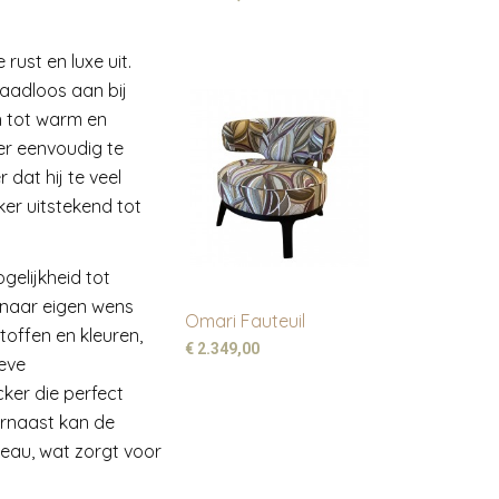
rust en luxe uit.
naadloos aan bij
h tot warm en
er eenvoudig te
 dat hij te veel
er uitstekend tot
elijkheid tot
 naar eigen wens
Omari Fauteuil
toffen en kleuren,
€ 2.349,00
ieve
ker die perfect
aarnaast kan de
eau, wat zorgt voor