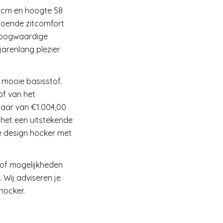
 cm en hoogte 58
ldoende zitcomfort
 hoogwaardige
arenlang plezier
 mooie basisstof.
of van het
jgbaar van €1.004,00
 het een uitstekende
e design hocker met
 of mogelijkheden
Wij adviseren je
hocker.