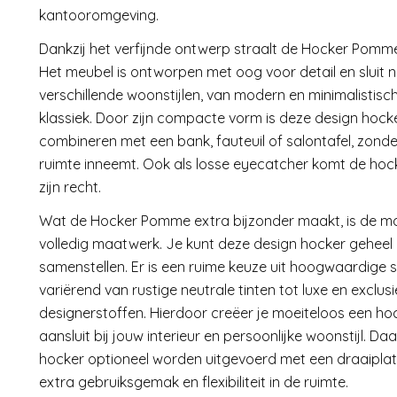
kantooromgeving.
Dankzij het verfijnde ontwerp straalt de Hocker Pomme 
Het meubel is ontworpen met oog voor detail en sluit 
verschillende woonstijlen, van modern en minimalistisc
klassiek. Door zijn compacte vorm is deze design hock
combineren met een bank, fauteuil of salontafel, zonder
ruimte inneemt. Ook als losse eyecatcher komt de hock
zijn recht.
Wat de Hocker Pomme extra bijzonder maakt, is de mog
volledig maatwerk. Je kunt deze design hocker geheel
samenstellen. Er is een ruime keuze uit hoogwaardige s
variërend van rustige neutrale tinten tot luxe en exclus
designerstoffen. Hierdoor creëer je moeiteloos een hoc
aansluit bij jouw interieur en persoonlijke woonstijl. D
hocker optioneel worden uitgevoerd met een draaiplat
extra gebruiksgemak en flexibiliteit in de ruimte.