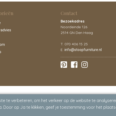
orieën
Contact
Bezoekadres
e
Noordeinde 126
radvies
2514 GN Den Haag
T. 070 406 15 25
oom
E.
info@stoopfurniture.nl
s
te te verbeteren, om het verkeer op de website te analysere
. Door op Ja te klikken, geef je toestemming voor het plaats