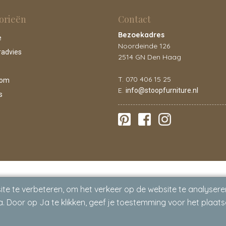
orieën
Contact
Bezoekadres
e
Noordeinde 126
radvies
2514 GN Den Haag
T. 070 406 15 25
oom
E.
info@stoopfurniture.nl
s
te te verbeteren, om het verkeer op de website te analysere
. Door op Ja te klikken, geef je toestemming voor het plaats