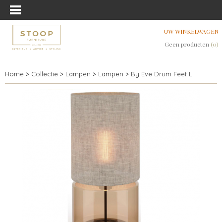
UW WINKELWAGEN
Geen producten
(0)
Home
>
Collectie
>
Lampen
>
Lampen
>
By Eve Drum Feet L