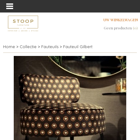
UW WINKELWAGEN
Geen producten
(0)
Home
>
Collectie
>
Fauteuils
>
Fauteuil Gilbert