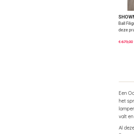
SHOWMO
zilver
Ball Fil
deze pr
€ 679,00
Een Oo
het sp
lampen
valt e
Al dez