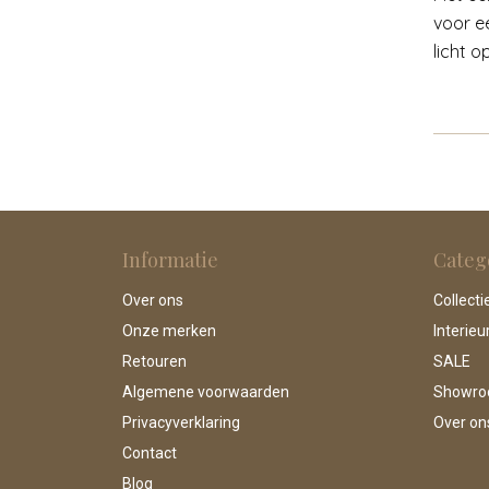
voor e
licht o
Informatie
Categ
Over ons
Collecti
Onze merken
Interieu
Retouren
SALE
Algemene voorwaarden
Showr
Privacyverklaring
Over on
Contact
Blog