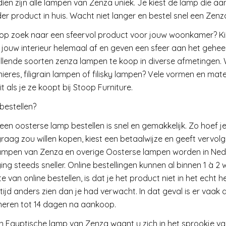
ien zijn alle lampen van Zenza uniek. Je kiest de lamp die aan
der product in huis. Wacht niet langer en bestel snel een Zen
 op zoek naar een sfeervol product voor jouw woonkamer? K
ouw interieur helemaal af en geven een sfeer aan het geheel. H
illende soorten zenza lampen te koop in diverse afmetingen.
nieres, filigrain lampen of filisky lampen? Vele vormen en ma
it als je ze koopt bij Stoop Furniture.
bestellen?
een oosterse lamp bestellen is snel en gemakkelijk. Zo hoef je
 graag zou willen kopen, kiest een betaalwijze en geeft verv
ampen van Zenza en overige Oosterse lampen worden in Nede
ing steeds sneller. Online bestellingen kunnen al binnen 1 à 2
te van online bestellen, is dat je het product niet in het echt 
tijd anders zien dan je had verwacht. In dat geval is er vaak 
neren tot 14 dagen na aankoop.
n Egyptische lamp van Zenza waant u zich in het sprookje v