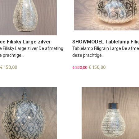
ce Filisky Large zilver
SHOWMODEL Tablelamp Filig
Large
 Filisky Large zilver De afmeting
Tablelamp Filigrain Large De afme
e prachtige…
deze prachtige…
€ 150,00
€ 150,00
€ 220,00