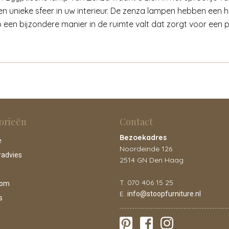
en unieke sfeer in uw interieur. De zenza lampen hebben ee
p een bijzondere manier in de ruimte valt dat zorgt voor een 
orieën
Contact
Bezoekadres
e
Noordeinde 126
radvies
2514 GN Den Haag
T. 070 406 15 25
oom
E.
info@stoopfurniture.nl
s