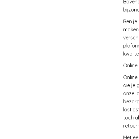
Bovend
bijzon
Ben je
maken j
versch
plafon
kwalite
Online 
Online 
die je
onze l
bezorg
lastigs
toch al
retour
Met ee