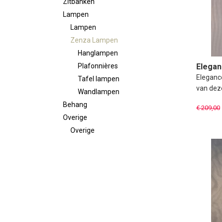
Zitbanken
Lampen
Lampen
Zenza Lampen
Hanglampen
Plafonnières
Elegan
Elegance
Tafel lampen
van dez
Wandlampen
Behang
€ 209,00
Overige
Overige