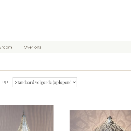
wroom
Over ons
er op: